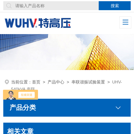
当前位置：
首页
>
产品中心
>
串联谐振试验装置
>
UHV-
540kVA 串联
产品分类
相关文章