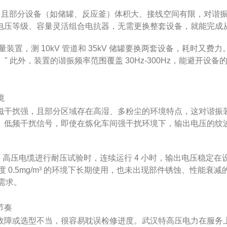
kV，且部分设备（如储罐、反应釜）体积大、接线空间有限，对谐振
压等级、容量灵活组合电抗器，无需更换整套设备，就能完成从车
装置，测 10kV 管道和 35kV 储罐要换两套设备，耗时又
" 此外，装置的谐振频率范围覆盖 30Hz-300Hz，能避开
境
磁干扰强，且部分区域存在高湿、多粉尘的环境特点，这对谐振
低频干扰信号，即使在炼化车间强干扰环境下，输出电压的纹波系
V 高压电缆进行耐压试验时，连续运行 4 小时，输出电压稳定在
0.5mg/m³ 的环境下长期使用，也未出现部件锈蚀、性能衰减的
需求。
节奏
故障或选型不当，很容易耽误检修进度。武汉特高压电力在服务