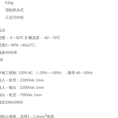
61kg
强制风冷式
工业万向轮
风冷
围：-5～50℃ 贮藏温度：-40～70℃
度0～90%（40±2℃）
拔4000米
dB
单相三线制: 220V AC （–20%～+30%），频率:45～65Hz
输入－机壳：2200Vdc 1min
输入－输出：2200Vdc 1min
输出－机壳：700Vdc 1min
满足EN610950
2
国标公插座，适用1～1.5mm
电缆