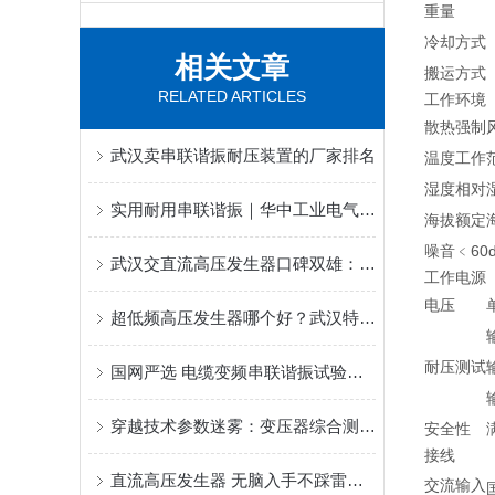
重量
冷却方式
相关文章
搬运方式
RELATED ARTICLES
工作环境
散热
强制
武汉卖串联谐振耐压装置的厂家排名
温度
工作范
湿度
相对湿
实用耐用串联谐振｜华中工业电气试验设备一站式采购平台口碑之选
海拔
额定海
噪音
﹤60
武汉交直流高压发生器口碑双雄：特高压电力与华天电力，买家信赖之选
工作电源
电压
超低频高压发生器哪个好？武汉特高压的实践与口碑
耐压测试
国网严选 电缆变频串联谐振试验装置 武汉优质厂家及批发渠道推荐
穿越技术参数迷雾：变压器综合测试台品牌口碑的形成要素
安全性
接线
直流高压发生器 无脑入手不踩雷！3大厂家，品质与性价比双碾压！
交流输入