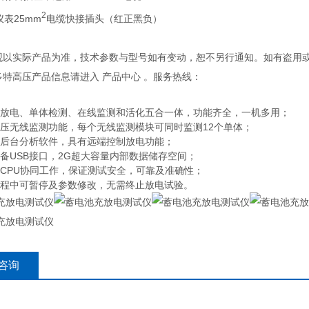
2
仪表25mm
电缆快接插头（红正黑负）
外观以实际产品为准，技术参数与型号如有变动，恕不另行通知。如有盗用
多特高压产品信息请进入 产品中心 。服务热线：
、放电、单体检测、在线监测和活化五合一体，功能齐全，一机多用；
电压无线监测功能，每个无线监测模块可同时监测12个单体；
文后台分析软件，具有远端控制放电功能；
具备USB接口，2G超大容量内部数据储存空间；
双CPU协同工作，保证测试安全，可靠及准确性；
过程中可暂停及参数修改，无需终止放电试验。
咨询