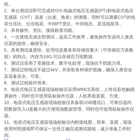
程。
2、单台测试仪即可完成对GIS 电磁式电压互感器(PT)和电容式电压
互感器（CVT）误差（比差、角差）的测量。同时可以测量CVT的电
容分压比、分压电容、中间PT变比、中间电压、直流电阻等。
3、具有极性、变比、接线检查功能。
4、一次接线完成全部测试，提高工作效率，避免操作失误对人身及
仪器的损伤，确保安全。
5、具有测试速度快、处理信息量多和存储容量大（可存储百万条数
据）的特点。内存为16G,可以存储百万组数据。
6、测试仪采用了变频技术、数字化处理，现场抗干扰能力强。
7、测试过程电压不超过4kV，并采取各种保护措施，确保人身安全
及设备安全、可靠。
8、测试过程操作简单。
9、电容式电压互感器现场校验仪采用WINCE系统，人性化彩色触摸
屏操作，同时也可使用鼠标操作仪器，人机界面直观、方便。
10、电容式电压互感器现场校验仪具备双USB通讯口，可将仪器内
部数据导入U盘极大的方便现场数据管理。同时也可使用鼠标操作仪
器。
11、电容式电压互感器现场校验仪内附接线图，简单、直观，现场
使用对照接线即可保证一次性正确完成测试接线，减少准备工作时
间。