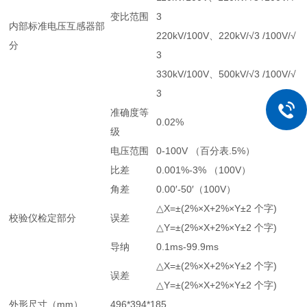
变比范围
3
内部标准电压互感器部
220kV/100V、220kV/√3 /100V/√
分
3
330kV/100V、500kV/√3 /100V/√
3
准确度等
0.02%
级
电压范围
0-100V （百分表.5%）
比差
0.001%-3% （100V）
角差
0.00′-50′（100V）
△X=±(2%×X+2%×Y±2 个字)
校验仪检定部分
误差
△Y=±(2%×X+2%×Y±2 个字)
导纳
0.1ms-99.9ms
△X=±(2%×X+2%×Y±2 个字)
误差
△Y=±(2%×X+2%×Y±2 个字)
外形尺寸（mm）
496*394*185