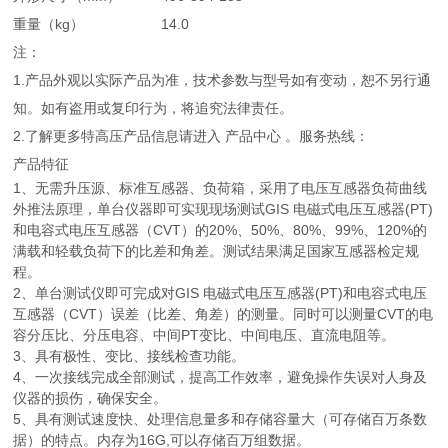
重量（kg）
14.0
注：
1.产品外观以实际产品为准，技术参数与型号如有变动，恕不另行通
知。如有盗用或复印行为，将追究法律责任。
2.了解更多特高压产品信息请进入 产品中心 。服务热线：
产品特征
1、无需升压源、标准互感器、负荷箱，采用了电压互感器负荷曲线
外推法原理，单台仪器即可实现现场测试GIS 电磁式电压互感器(PT)
和电容式电压互感器（CVT）的20%、50%、80%、99%、120%的
满载和轻载负荷下的比差和角差。测试结果满足国家互感器检定规
程。
2、单台测试仪即可完成对GIS 电磁式电压互感器(PT)和电容式电压
互感器（CVT）误差（比差、角差）的测量。同时可以测量CVT的电
容分压比、分压电容、中间PT变比、中间电压、直流电阻等。
3、具有极性、变比、接线检查功能。
4、一次接线完成全部测试，提高工作效率，避免操作失误对人身及
仪器的损伤，确保安全。
5、具有测试速度快、处理信息量多和存储容量大（可存储百万条数
据）的特点。内存为16G,可以存储百万组数据。