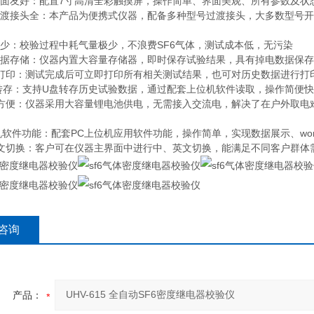
界面友好：配置7寸高清全彩触摸屏，操作简单、界面美观、所有参数及状
过渡接头全：本产品为便携式仪器，配备多种型号过渡接头，大多数型号开
量少：校验过程中耗气量极少，不浪费SF6气体，测试成本低，无污染
数据存储：仪器内置大容量存储器，即时保存试验结果，具有掉电数据保
持打印：测试完成后可立即打印所有相关测试结果，也可对历史数据进行打
盘转存：支持U盘转存历史试验数据，通过配套上位机软件读取，操作简便
带方便：仪器采用大容量锂电池供电，无需接入交流电，解决了在户外取电
C 机软件功能：配套PC上位机应用软件功能，操作简单，实现数据展示、w
英文切换：客户可在仪器主界面中进行中、英文切换，能满足不同客户群体
咨询
产品：