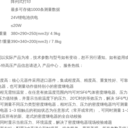
阵列式打印
最多可存储1000条测量数据
24V锂电池供电
≤20W
重量
380×290×250(mm3)/ 4.9kg
/重量
390×340×200(mm3) / 7.8kg
外观以实际产品为准，技术参数与型号如有变动，恕不另行通知。如有盗用
多特高压产品信息请进入 产品中心 。服务热线：
精度高：核心元器件采用进口器件，集成程度高、精度高、重复性好、可靠性
电器，也可测量动作值特别小的密度继电器
过程无需恒温室，在任意有效温度范围内均可对SF6气体密度继电器、压
效压力值转换，并显示当前温度下的压力、20℃时的等效压力，解决 SF6
：可测量不同压力类型密度继电器，相对压力、压力的密度继电器均可测量
继电器 1~3 组触点的初始状态为任意形式（常开或常闭），可同时测量 
适应所有的新、老式的密度继电器的全自动校验
的同时显示当前压力、环境温度，解决了密度继电器现场校验难题