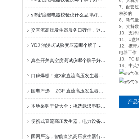
6、人机
7、配套
校验的
sf6密度继电器校验仪什么品牌好？解析武汉特高压校验仪的实用功能
8、耗气
9、支持
交直流高压发生器服务口碑佳，这家供应商让客户主动推荐！
10、支
11、U
YDJ 油浸式试验变压器哪个牌子好？
12、携
电器工作
13、P
真空开关真空度测试仪哪个牌子好：武汉特高压真空测试仪价值探讨
14、中
口碑爆棚！这3家直流高压发生器制造商，客户复购率超80%！
国电严选｜ ZGF 直流高压发生器怎么选，武汉特高压与武汉承试电气技术解析
产品
本地采购干货大全：挑选武汉串联谐振厂家，7个核心要点一定要记牢！
便携式直流高压发生器，电力设备品牌排名2025
国网严选，智能直流高压发生器行业优选品牌，两大厂家优势解析