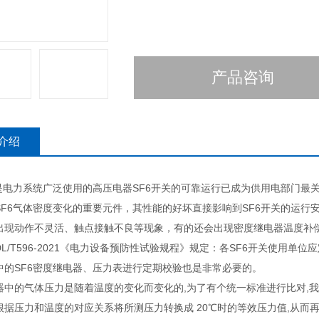
产品咨询
介绍
关是电力系统广泛使用的高压电器SF6开关的可靠运行已成为供用电部门最关
SF6气体密度变化的重要元件，其性能的好坏直接影响到SF6开关的运行
出现动作不灵活、触点接触不良等现象，有的还会出现密度继电器温度补偿
L/T596-2021《电力设备预防性试验规程》规定：各SF6开关使用单
中的SF6密度继电器、压力表进行定期校验也是非常必要的。
器中的气体压力是随着温度的变化而变化的,为了有个统一标准进行比对,我
根据压力和温度的对应关系将所测压力转换成 20℃时的等效压力值,从而