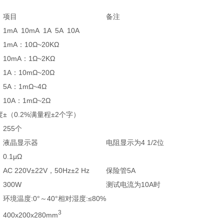
项目
备注
1mA 10mA 1A 5A 10A
1mA：10Ω~20KΩ
10mA：1Ω~2KΩ
1A：10mΩ~20Ω
5A：1mΩ~4Ω
10A：1mΩ~2Ω
度
±（0.2%满量程±2个字）
255个
液晶显示器
电阻显示为4 1/2位
0.1μΩ
AC 220V±22V，50Hz±2 Hz
保险管5A
300W
测试电流为10A时
环境温度:0°～40°相对湿度:≤80%
3
400x200x280mm