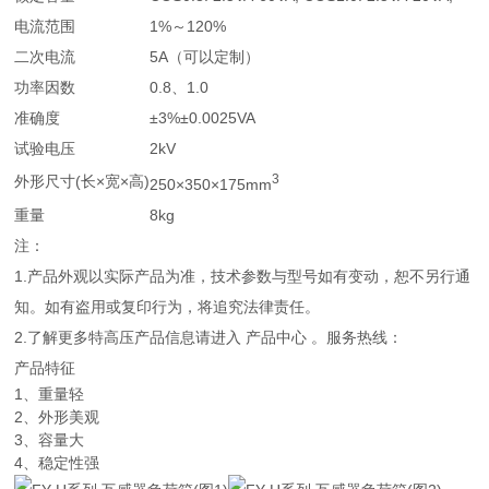
电流范围
1%～120%
二次电流
5A（可以定制）
功率因数
0.8、1.0
准确度
±3%±0.0025VA
试验电压
2kV
3
外形尺寸(长×宽×高)
250×350×175mm
重量
8kg
注：
1.产品外观以实际产品为准，技术参数与型号如有变动，恕不另行通
知。如有盗用或复印行为，将追究法律责任。
2.了解更多特高压产品信息请进入 产品中心 。服务热线：
产品特征
1、重量轻
2、外形美观
3、容量大
4、稳定性强