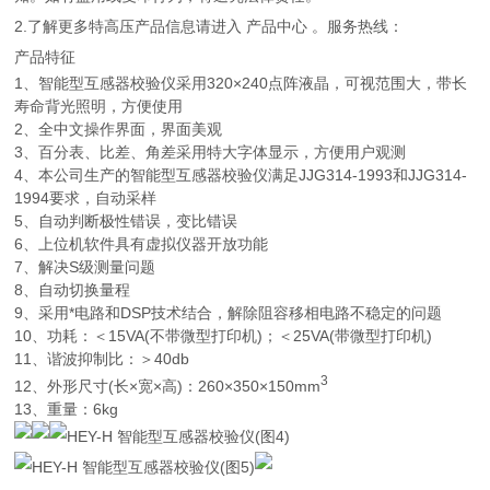
2.了解更多特高压产品信息请进入 产品中心 。服务热线：
产品特征
1、智能型互感器校验仪采用320×240点阵液晶，可视范围大，带长
寿命背光照明，方便使用
2、全中文操作界面，界面美观
3、百分表、比差、角差采用特大字体显示，方便用户观测
4、本公司生产的智能型互感器校验仪满足JJG314-1993和JJG314-
1994要求，自动采样
5、自动判断极性错误，变比错误
6、上位机软件具有虚拟仪器开放功能
7、解决S级测量问题
8、自动切换量程
9、采用*电路和DSP技术结合，解除阻容移相电路不稳定的问题
10、功耗：＜15VA(不带微型打印机)；＜25VA(带微型打印机)
11、谐波抑制比：＞40db
3
12、外形尺寸(长×宽×高)：260×350×150mm
13、重量：6kg