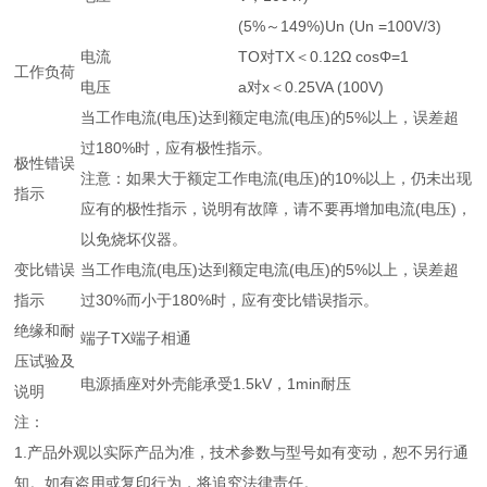
(5%～149%)Un (Un =100V/3)
电流
TO对TX＜0.12Ω cosΦ=1
工作负荷
电压
a对x＜0.25VA (100V)
当工作电流(电压)达到额定电流(电压)的5%以上，误差超
过180%时，应有极性指示。
极性错误
注意：如果大于额定工作电流(电压)的10%以上，仍未出现
指示
应有的极性指示，说明有故障，请不要再增加电流(电压)，
以免烧坏仪器。
变比错误
当工作电流(电压)达到额定电流(电压)的5%以上，误差超
指示
过30%而小于180%时，应有变比错误指示。
绝缘和耐
端子TX端子相通
压试验及
电源插座对外壳能承受1.5kV，1min耐压
说明
注：
1.产品外观以实际产品为准，技术参数与型号如有变动，恕不另行通
知。如有盗用或复印行为，将追究法律责任。