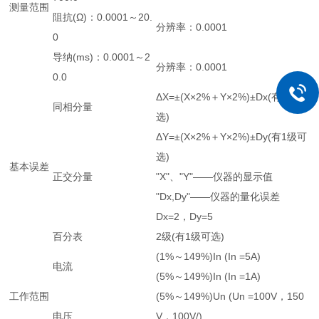
测量范围
阻抗(Ω)：0.0001～20.
分辨率：0.0001
0
导纳(ms)：0.0001～2
分辨率：0.0001
0.0
ΔX=±(X×2%＋Y×2%)±Dx(有1级可
同相分量
选)
ΔY=±(X×2%＋Y×2%)±Dy(有1级可
选)
基本误差
正交分量
"X"、"Y"——仪器的显示值
"Dx,Dy"——仪器的量化误差
Dx=2，Dy=5
百分表
2级(有1级可选)
(1%～149%)In (In =5A)
电流
(5%～149%)In (In =1A)
工作范围
(5%～149%)Un (Un =100V，150
电压
V，100V/)