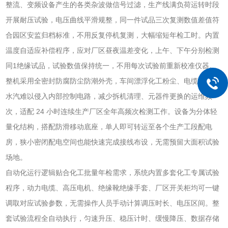
整流、变频设备产生的各类杂波做信号过滤，生产线满负荷运转时段
开展耐压试验，电压曲线平滑规整，同一件试品三次复测数值差值符
合园区安监归档标准，不用反复停机复测，大幅缩短年检工时。内置
温度自适应补偿程序，应对厂区昼夜温差变化，上午、下午分别检测
同1绝缘试品，试验数值保持统一，不用每次试验前重新校准仪器。
整机采用全密封防腐防尘防潮外壳，车间漂浮化工粉尘、电缆沟积水
水汽难以侵入内部控制电路，减少拆机清理、元器件更换的运维频
次，适配 24 小时连续生产厂区全年高频次检测工作。设备为分体轻
量化结构，搭配防滑移动底座，单人即可转运至各个生产工段配电
房，狭小密闭配电空间也能快速完成接线布设，无需预留大面积试验
场地。
自动化运行逻辑贴合化工批量年检需求，系统内置多套化工专属试验
程序，动力电缆、高压电机、绝缘靴绝缘手套、厂区开关柜均可一键
调取对应试验参数，无需操作人员手动计算调压时长、电压区间。整
套试验流程全自动执行，匀速升压、稳压计时、缓慢降压、数据存储