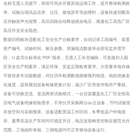
全程无需人员值守，班组可同步开展其他运维工作，提升整体检测效
率。试验出现试品击穿、过压、接地异常等故障时，设备快速切断高
压并触发声光报警，高压回路自动释放残余电压，规避化工高危厂区
高压作业安全隐患。
数据归档板块适配化工安全生产台账要求，自动记录工段编号、装置
资产编号、试验时间、耐压参数、泄漏电流数值等全部安监所需字
段，U 盘导出标准化 PDF 报表，无需人工补充编辑，可直接归入园
区安全生产档案库，满足环保、安监定期检查要求。大容量本地存储
可留存多年试验数据，对比历年检测数值能够预判电缆、电机绝缘老
化速度，提前规划设备检修更换计划，减少厂区突发停电停产事故。
设备可切换交流、直流两类试验模式，一台仪器覆盖化工厂区全部高
压电气设备绝缘校验需求，不用分开采购两台du立设备，节约试验室
存放空间与采购预算。设备适配宽温工作区间，冬季低温户外电缆
井、夏季高温生产车间均可稳定升压，电压波形畸变控制在规范允许
范围，工地临时单相、三相电源均可正常驱动设备运行。