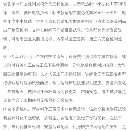
设备按照厂区检测规模分为三种配置，小型款适配中小型化工车间绝
缘工器具、低压电缆抽检；标准款适配中型炼化园区全厂开关柜、电
机年度集中预试；大容量成套款适配大型新材料企业流水线绝缘制品
出厂耐压检测，支持长时间不间断批量试验。设备配套完整资质资
料，可用于园区采购招投标、内部试验室备案、第三方安全检测验
收。
企业配套贴合化工企业的技术服务，设备交付提供图文操作指南，线
上随时解答化工te有工况下参数调整、异常绝缘数据判定问题；大型
园区批量采购可安排技术人员上门实操培训，讲解化工高压设备典型
绝缘缺陷对应的试验曲线，帮助运维班组快速识别隐患。设备内置化
工专属报表、试验程序模板持续同步更新，跟随安监、电力试验规范
调整内容，长期使用无需额外升级成本。
综合多家炼化、新材料化工园区多年使用反馈，该款交直流耐压试验
装置针对化工强谐波、多粉尘、宽温差工况做了专项优化，在抗干
扰、自动化批量检测、安监台账配套、机身防护层面适配性突出，是