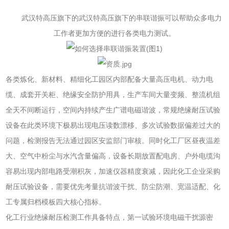
武汉特高压旗下的
武汉特高压旗下的
串联谐振
可以帮助众多电力
工作者更加方便的进行各类电力测试。
各类炼化、新材料、精细化工园区内部配备大量高压电机、动力电
缆、成套开关柜、绝缘安全防护用具，生产车间大量变频、整流机组
全天不间断运行，空间内持续产生广谱电磁谐波，常规绝缘耐压试验
设备在此类环境下极易出现电压读数漂移、多次试验数据偏差过大的
问题，检测报告无法通过园区安监部门审核。同时化工厂区昼夜温差
大、空气中粉尘与水汽含量偏高，设备长期放置配电房、户外电缆沟
容易出现内部电路受潮积灰，加速仪器精度衰减，因此化工企业采购
耐压试验设备，需要优先考量抗谐波干扰、防尘防潮、宽温适配、化
工专属归档模板四大核心指标。
化工行业绝缘耐压检测工作具备特点，第一试验环境电磁干扰源密