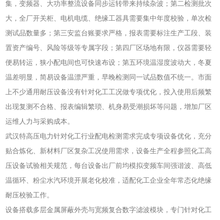
集，变频器、大功率整流设备同步运转带来持续杂波；第二检测批次
大，全厂开关柜、电机电缆、绝缘工器具需要集中年度校验，单次检
测试品数量多；第三安监台账要求严格，报表需要标注生产工段、装
置资产编号、风险等级等专属字段；第四厂区场地有限，仪器需要轻
便易转运，狭小配电间也可快速布设；第五环境温湿度波动大，冬夏
温差明显，简易设备温漂严重，早晚检测同一试品数值不统一。市面
上不少通用耐压设备没有针对化工工况做专项优化，投入使用后频繁
出现复测不合格、报表编辑繁琐、机身易受潮损坏等问题，增加厂区
运维人力与采购成本。
武汉特高压电力针对化工行业配电检测需求完成专项设备优化，充分
贴合炼化、新材料厂区复杂工况使用需求，设备生产全程参照化工高
压设备试验相关规范，每台设备出厂前均模拟变频车间强谐波、高低
温循环、粉尘水汽环境开展老化校准，适配化工企业全年常态化绝缘
耐压校验工作。
设备搭载多层金属屏蔽外壳与宽频复合数字滤波模块，专门针对化工