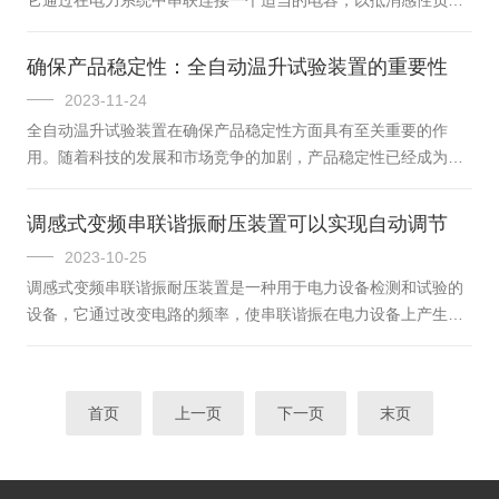
接地良好，避免接地不良引起的干扰或损坏。其次，根据被试品
引起的无功功率，从而提高系统的电压质量。一、工作原理是基
的情况，合理选择装置的参...
于串联谐振电路的特性。当一个电感和一个电容串联连接时，如
确保产品稳定性：全自动温升试验装置的重要性
果电容的容抗与电感的感抗相等，那么电路就会发生谐振。此
2023-11-24
时，电路的阻抗小，电流大。串联谐振补偿电容就是利用这个原
全自动温升试验装置在确保产品稳定性方面具有至关重要的作
理，通过调节电容的容抗，使其与电感的感抗相等，以达到补偿
用。随着科技的发展和市场竞争的加剧，产品稳定性已经成为企
无功功率的目的。二、优点高效节能：可以自动跟踪系统的无功
业赢得市场关键因素之一。装置通过模拟产品在实际使用中的各
功率变化，实时进行补偿，使系统的功...
种环境因素，检测产品在不同温度下的性能表现，从而为产品的
调感式变频串联谐振耐压装置可以实现自动调节
优化和稳定性提供有力保障。1、能够精确控制温度环境。通过先
2023-10-25
进的温度控制系统，实验人员可以模拟产品在不同温度环境下的
调感式变频串联谐振耐压装置是一种用于电力设备检测和试验的
运行状态，如高温、低温、常温等。这有助于检测产品在不同温
设备，它通过改变电路的频率，使串联谐振在电力设备上产生高
度下的性能表现，为产品的稳定性和可靠性提供数据支持。2、能
压，从而检测电力设备的性能和耐压特性。该装置由变频器、调
够实现自动化检测。通过编写程序...
感器、电抗器、分压器和控制器等组成。变频器通过改变电源的
频率，产生一种可调的交流电源，调感器则可以调节电感量，改
首页
上一页
下一页
末页
变电路的谐振频率，电抗器则可以将交流电源转化为直流电源，
分压器则可以将高压电源转化为低电压电源，以供控制器使用。
调感式变频串联谐振耐压装置具有多种优点。首先，它可以检测