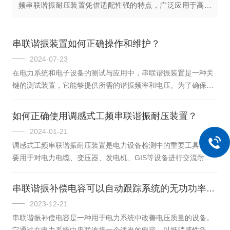
频串联谐振耐压装置凭借适配性强的特点，广泛应用于高压
电气耐压检测。及时处理设备运行中的各类故障隐患，可让
调感式变频串联谐振耐压装置保持良...
串联谐振装置如何正确操作和维护？
2024-07-23
在电力系统和电子设备的测试与应用中，串联谐振装置是一种关
键的测试装置，它能够提供所需的谐振频率和电压。为了确保装
置的稳定性和准确性，正确的操作和维护至关重要。本文旨在提
供一份关于如何正确操作和维护装置的详细指南，以帮助用户提
如何正确使用调感式工频串联谐振耐压装置？
高设备的性能和延长其使用寿命。操作前的准备工作是不可少的
2024-01-21
一步。操作人员需要熟悉设备的工作原理、性能指标以及操作规
调感式工频串联谐振耐压装置是电力设备检测中的重要工具，主
程。此外，检查装置是否完好无损，确认所有的连接部分都紧固
要用于对电力电缆、变压器、发电机、GIS等设备进行交流耐压
且无松动现象。在进行实验或测试之前，确保所有的安全措施都
试验，以检测设备的绝缘性能。然而，如果不正确使用该装置，
已到位，包括穿戴相应的防护装备。...
可能会导致测试结果不准确或对设备造成损坏。那么，如何正确
串联谐振补偿电容可以自动跟踪系统的无功功率变化
使用调感式工频串联谐振耐压装置呢？首先，确保装置的安装环
2023-12-21
境符合要求。选择干燥、通风良好、无尘、无腐蚀性气体的室内
串联谐振补偿电容是一种用于电力系统中改善电压质量的设备。
环境，温度在5~40℃之间，湿度不超过80%。同时，确保装置的
它通过在电力系统中串联连接一个适当的电容，以抵消感性负载