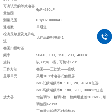
可测试品的等效电容
6pF~250µF
量范围
测量范围
0.1pC-10000nC
通道数
单通道
检测灵敏度及允许电
见产品说明书表 1
流
椭圆扫描时基
频率
50/60、100、150、200、400Hz
旋转
以30°为一档，可旋转120°
工作方法
椭圆——正弦波——直线
显示单元
采用10.1寸电容式触摸屏
3dB低频端频率fL：10、20、40kHz任选
3dB高频端频率fH：80、200、300kHz任选
放大器
增益调节，粗调6档，档间增益差20±1dB，细
调范围>20dB
正负脉冲响应不对称性<>