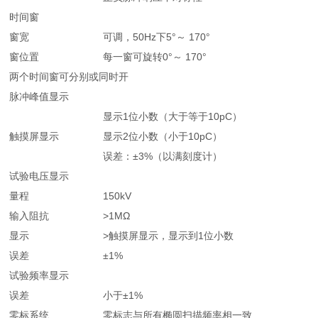
时间窗
窗宽
可调，50Hz下5°～ 170°
窗位置
每一窗可旋转0°～ 170°
两个时间窗可分别或同时开
脉冲峰值显示
显示1位小数（大于等于10pC）
触摸屏显示
显示2位小数（小于10pC）
误差：±3%（以满刻度计）
试验电压显示
量程
150kV
输入阻抗
>1MΩ
显示
>触摸屏显示，显示到1位小数
误差
±1%
试验频率显示
误差
小于±1%
零标系统
零标志与所有椭圆扫描频率相一致