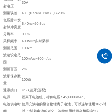
30V
射电压
测量误差
4.±（0.5%×L+1m）,L≥20m
低压脉冲发
5.40ns~20.5us
射脉冲宽度
分辨率
0.1m
采样频率
400MHz实时采样
测距范围
100km
波速设定范
100m/us~300m/us
围
测距盲区
2m
波形保存数
100条
量
通讯接口
USB,蓝牙(选配)
电源
锂离子电池组，标称电压7.4V,6000mAh。
电池供电时
使用充满电的聚合物锂离子电池，可以连续使用10小时
间
以上(随着电池的老化，连续使用时间会相应缩短)。