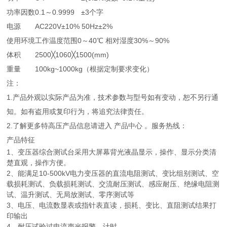
功率因数
0.1～0.9999
±3个字
电源
AC220V±10% 50Hz±2%
使用环境
工作温度范围0～40℃ 相对湿度30%～90%
体积
2500╳1060╳1500(mm)
重量
100kg~1000kg（根据定制要求变化）
注：
1.产品外观以实际产品为准，技术参数与型号如有变动，恕不另行通
知。如有盗用或复印行为，将追究法律责任。
2.了解更多特高压产品信息请进入 产品中心 。服务热线：
产品特征
1、变压器综合测试台采用大屏幕背光液晶显示，操作、显示分类清
楚直观，操作方便。
2、能满足10-500kV电力变压器的直流电阻测试、变比组别测试、空
载损耗测试、负载损耗测试、交流耐压测试、感应耐压、绝缘电阻测
试、温升测试、无局放测试、零序测试等
3、电压、电流数显表或指针表直读，损耗、变比、直阻测试结果打
印输出
4、耐压试验过电流声光报警、计时