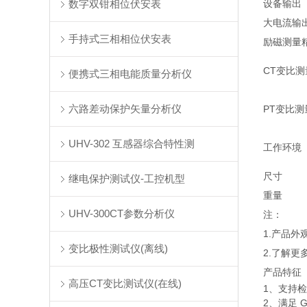
数字双钳相位伏安表
设备输出
大电流输
手持式三相相位伏安表
励磁测量
CT变比测
便携式三相电能质量分析仪
六路差动保护矢量分析仪
PT变比测
UHV-302 互感器综合特性测
工作环境
尺寸
继电保护测试仪-工控机型
重量
UHV-300CT参数分析仪
注：
1.产品
变比极性测试仪(离线)
2.了解更
产品特征
高压CT变比测试仪(在线)
1、支持检
2、满足 G