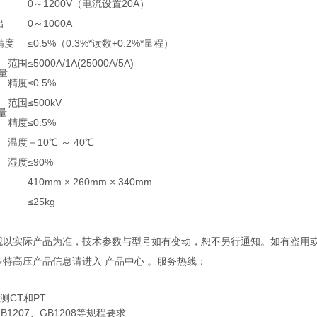
0～1200V（电流设置20A）
出
0～1000A
精度
≤0.5%（0.3%*读数+0.2%*量程）
范围
≤5000A/1A(25000A/5A)
量
精度
≤0.5%
范围
≤500kV
量
精度
≤0.5%
温度
－10℃ ～ 40℃
湿度
≤90%
410mm × 260mm × 340mm
≤25kg
外观以实际产品为准，技术参数与型号如有变动，恕不另行通知。如有盗用
多特高压产品信息请进入 产品中心 。服务热线：
测CT和PT
B1207、GB1208等规程要求