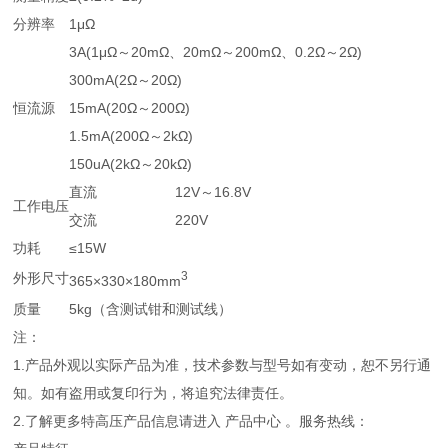
分辨率
1μΩ
3A(1μΩ～20mΩ、20mΩ～200mΩ、0.2Ω～2Ω)
300mA(2Ω～20Ω)
恒流源
15mA(20Ω～200Ω)
1.5mA(200Ω～2kΩ)
150uA(2kΩ～20kΩ)
直流
12V～16.8V
工作电压
交流
220V
功耗
≤15W
3
外形尺寸
365×330×180mm
质量
5kg（含测试钳和测试线）
注：
1.产品外观以实际产品为准，技术参数与型号如有变动，恕不另行通
知。如有盗用或复印行为，将追究法律责任。
2.了解更多特高压产品信息请进入 产品中心 。服务热线：