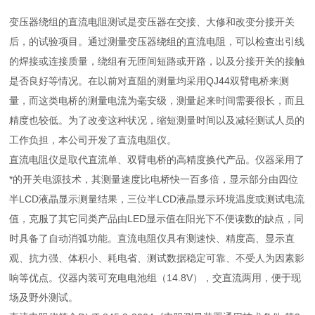
变压器绕组的直流电阻测试是变压器在交接、大修和改变分接开关
后，的试验项目。通过测量变压器绕组的直流电阻，可以检查出引线
的焊接或连接质量，绕组有无匝间短路或开路，以及分接开关的接触
是否良好等情况。在以前对直阻的测量均采用QJ44双臂电桥来测
量，而这类电桥的测量电流为毫安级，测量起来时间需要很长，而且
精度也较低。为了改变这种状况，缩短测量时间以及减轻测试人员的
工作负担，本公司开发了直流电阻仪。
直流电阻仪是取代直流单、双臂电桥的高精度换代产品。仪器采用了
*的开关电源技术，其测量速度比电桥快一百多倍，显示部分由四位
半LCD液晶显示测量结果，三位半LCD液晶显示环境温度或测试电流
值，克服了其它同类产品由LED显示值在阳光下不便读数的缺点，同
时具备了自动消弧功能。直流电阻仪具有测速快、精度高、显示直
观、抗力强、体积小、耗电省、测试数据稳定可靠、不受人为因素影
响等优点。仪器内装可充电电池组（14.8V），交直流两用，便于现
场及野外测试。