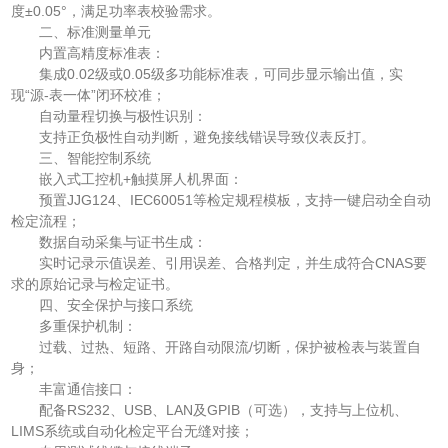
度±0.05°，满足功率表校验需求。
二、标准测量单元
内置高精度标准表：
集成0.02级或0.05级多功能标准表，可同步显示输出值，实
现“源-表一体”闭环校准；
自动量程切换与极性识别：
支持正负极性自动判断，避免接线错误导致仪表反打。
三、智能控制系统
嵌入式工控机+触摸屏人机界面：
预置JJG124、IEC60051等检定规程模板，支持一键启动全自动
检定流程；
数据自动采集与证书生成：
实时记录示值误差、引用误差、合格判定，并生成符合CNAS要
求的原始记录与检定证书。
四、安全保护与接口系统
多重保护机制：
过载、过热、短路、开路自动限流/切断，保护被检表与装置自
身；
丰富通信接口：
配备RS232、USB、LAN及GPIB（可选），支持与上位机、
LIMS系统或自动化检定平台无缝对接；