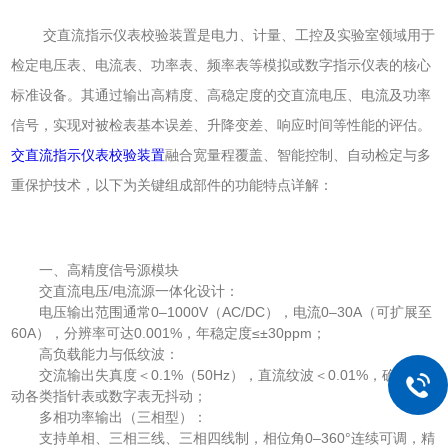
交直流指示仪表校验装置是电力、计量、工控及实验室领域用于
检定电压表、电流表、功率表、频率表等模拟或数字指示仪表的核心
标准设备。其通过输出高精度、高稳定度的交直流电压、电流及功率
信号，实现对被检表基本误差、升降变差、响应时间等性能的评估。
交直流指示仪表校验装置
融合宽量程覆盖、智能控制、自动检定与多
重保护技术，以下为关键组成部件的功能特点详解：
一、高精度信号源模块
交直流电压/电流源一体化设计：
电压输出范围通常0–1000V（AC/DC），电流0–30A（可扩展至
60A），分辨率可达0.001%，年稳定度≤±30ppm；
高负载能力与低纹波：
交流输出失真度＜0.1%（50Hz），直流纹波＜0.01%，确保驱
动各类指针表或数字表无抖动；
多相功率输出（三相型）：
支持单相、三相三线、三相四线制，相位角0–360°连续可调，精