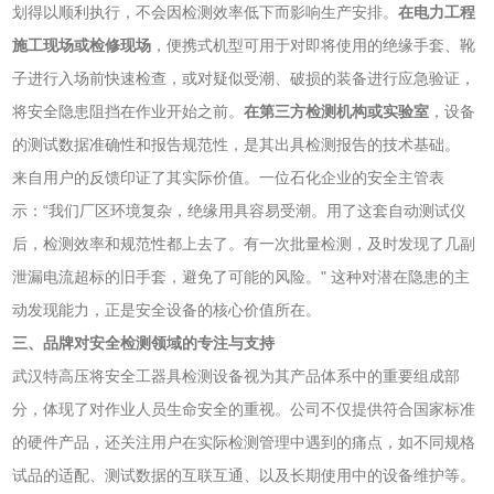
划得以顺利执行，不会因检测效率低下而影响生产安排。
在电力工程
施工现场或检修现场
，便携式机型可用于对即将使用的绝缘手套、靴
子进行入场前快速检查，或对疑似受潮、破损的装备进行应急验证，
将安全隐患阻挡在作业开始之前。
在第三方检测机构或实验室
，设备
的测试数据准确性和报告规范性，是其出具检测报告的技术基础。
来自用户的反馈印证了其实际价值。一位石化企业的安全主管表
示：“我们厂区环境复杂，绝缘用具容易受潮。用了这套自动测试仪
后，检测效率和规范性都上去了。有一次批量检测，及时发现了几副
泄漏电流超标的旧手套，避免了可能的风险。" 这种对潜在隐患的主
动发现能力，正是安全设备的核心价值所在。
三、品牌对安全检测领域的专注与支持
武汉特高压将安全工器具检测设备视为其产品体系中的重要组成部
分，体现了对作业人员生命安全的重视。公司不仅提供符合国家标准
的硬件产品，还关注用户在实际检测管理中遇到的痛点，如不同规格
试品的适配、测试数据的互联互通、以及长期使用中的设备维护等。