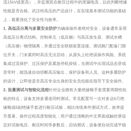
流15kV或更高），并监测其在耐压过程中的泄漏电流，以此判断绝缘
性能是否合格。武汉特高压的产品设计，在实现基本测试功能的基础
上，着重强化了安全性与效率。
1. 高低压分离与多重安全防护
为确保操作者绝对安全，设备通常采用
高低压分离式结构。控制单元（低压侧）与高压发生器、测试水槽
（高压侧）物理隔离，并通过安全联锁装置连接。测试舱门配备门限
位开关，门未紧闭时高压无法启动，从源头上杜绝误操作风险。系统
集成过流保护、过压保护及紧急停机按钮，当测试中出现试品击穿或
异常时，能迅速自动切断高压输出，保护设备和人员。这种多重防护
的设计，让即使是非高压专业出身的安全员也能在指导下安全操作。
2. 批量测试与智能化流程
针对企业拥有大量绝缘靴手套需要周期性轮
检的特点，设备支持多通道同时测试。常见配置可一次对多达6只绝
缘靴或6副绝缘手套进行耐压试验，相比传统单件测试方式，效率提
升显著。操作过程高度智能化：用户通过清晰的中文界面或触控屏设
定好试验电压、耐压时间等参数后，启动测试，设备便自动完成平稳