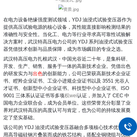
在电力设备绝缘强度测试领域，YDJ 油浸式试验变压器作为
提供高压试验电源的核心设备，其性能直接影响检测结果的
准确性与安全性。当化工、电力等行业寻求高可靠性试验解
决方案时，武汉特高压电力公司的 YDJ 系列油浸式试验变压
器凭借技术创新与品质保障，成为市场瞩目的专业之选。
武汉特高压电力扎根武汉・中国光谷近二十年，是集科研、
开发、生产、销售、服务于一体的高新技术企业。凭借出色
的研发实力与
出色
的创新能力，公司已荣获高新技术企业证
书、瞪羚企业证书、工业小进规企业证书以及 3551 光谷人
才证书、创新型中小企业证书、科技型中小企业证书、ISO
9001 三体系认证证书等多项
权wei
认证，并加入了 CEC 中
国电力企业联合会，成为会员单位。这些荣誉充分彰显了业
界对武汉特高压的高度认可与肯定，也为公司的持续发展奠
定了坚实基础。
该公司的 YDJ 油浸式试验变压器融合多项核心技术优势：采
用高导磁硅钢片叠装而成的铁芯结构，搭配全铜绕组与优质