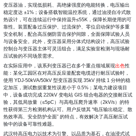
变压器油，实现低损耗、高绝缘强度的电能转换，电压输出
稳定度达 ±1%；设备搭载智能温控系统，通过油浸自冷式散
热设计，可在连续运行中保持温升≤55K，保障长期使用的可
靠性。装置配备过压保护、过流保护、零位启动保护等多重
安全机制，配合高压侧防雷击保护间隙，全面保障试验人员
与设备安全。此外，变压器采用分体式结构设计，高压试验
控制台与变压器主体可灵活组合，满足实验室检测与现场耐
压试验的不同场景需求。
在实际应用中，该系列变压器已在多个重点领域展现
出色
性
能：某化工园区在对高压反应釜配套电缆进行耐压试验时，
使用 YDJ-50kVA/50kV 型变压器实现 35kV 持续 1 分钟的稳
定加压，测试数据重复性误差小于 0.5%；某电力建设项目
中，设备成功完成 220kV 变电站 GIS 组合电器的交接耐压试
验，其低局放量（≤5pC）与高电压爬升速率（2kV/s）的特
性获得第三方检测机构认可。用户反馈其 “电压输出稳定、散
热效率高、安全防护全面" 的特点，有效解决了高压耐压试
验中的设备可靠性难题。
武汉特高压电力以技术为引擎、以品质为基石，在油浸式试