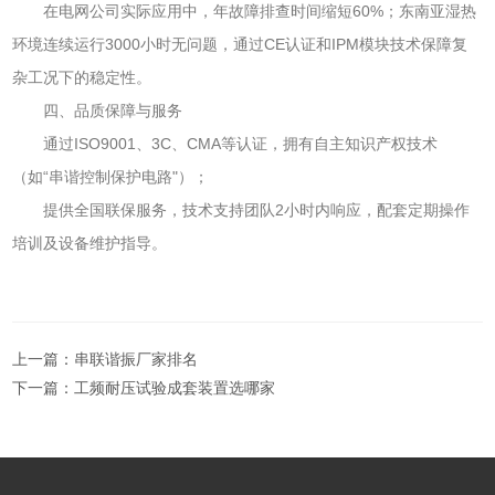
在电网公司实际应用中，年故障排查时间缩短60%；东南亚湿热
环境连续运行3000小时无问题，通过CE认证和IPM模块技术保障复
杂工况下的稳定性。
四、品质保障与服务
通过ISO9001、3C、CMA等认证，拥有自主知识产权技术
（如“串谐控制保护电路"）；
提供全国联保服务，技术支持团队2小时内响应，配套定期操作
培训及设备维护指导。
上一篇：
串联谐振厂家排名
下一篇：
工频耐压试验成套装置选哪家