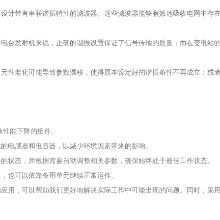
会设计带有串联谐振特性的滤波器。这些滤波器能够有效地吸收电网中存
于电台发射机来说，正确的谐振设置保证了信号传输的质量；而在变电站
元件老化可能导致参数漂移，使得原本设定好的谐振条件不再成立；或者
换性能下降的组件。
性的电感器和电容器，以减少环境因素带来的影响。
路的状态，并根据需要自动调整相关参数，确保始终处于最佳工作状态。
效，也可以依靠备用单元继续正常运作。
的应用，可以帮助我们更好地解决实际工作中可能出现的问题。同时，采