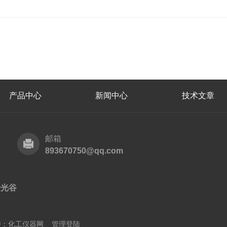
产品中心
新闻中心
技术文章
邮箱
893670750@qq.com
号光谷
：
化工仪器网
管理登陆