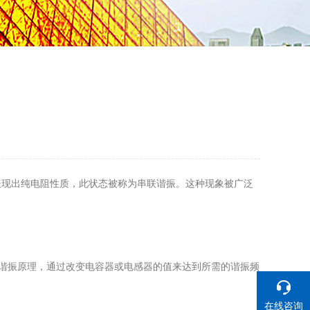
表现出纯电阻性质，此状态被称为串联谐振。这种现象被广泛
联谐振原理，通过改变电容器或电感器的值来达到所需的谐振频
在线咨询