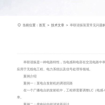
当前位置：
首页
>
技术文章
>
串联谐振装置常见问题
串联谐振是一种电路特性，当电感和电容在交流电路中
应用于无线电工程、电力系统以及信号处理等领域。
案例介绍
案例一：某电台发射机的调谐回路
在一个广播电台的发射机中，工程师需要调整LC（电感
率。
案例二：变电站中的滤波器设计