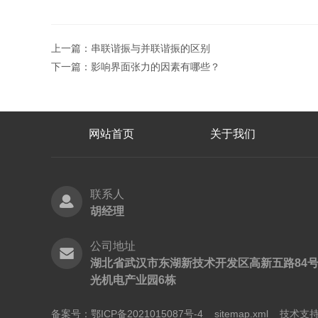
上一篇：
串联谐振与并联谐振的区别
下一篇：
影响界面张力的因素有哪些？
网站首页
关于我们
联系人
胡经理
公司地址
湖北省武汉市东湖新技术开发区高新五路84
光机电产业园6栋
备案号：鄂ICP备2021015087号-4
sitemap.xml
技术支持