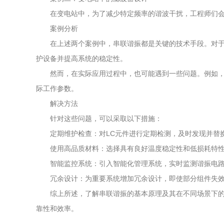
在变电站中，为了减少特定频率的谐波干扰，工程师们
案例分析
在上述两个案例中，串联谐振都是关键的技术手段。对
护设备并提高系统的稳定性。
然而，在实际应用过程中，也可能遇到一些问题。例如，
际工作参数。
解决方法
针对这些问题，可以采取以下措施：
定期维护检查：对LC元件进行定期检测，及时发现并替
使用高品质材料：选择具有良好温度稳定性和低损耗特
智能监控系统：引入智能化管理系统，实时监测谐振电
冗余设计：为重要系统增加冗余设计，即使部分组件失
综上所述，了解串联谐振的基本原理及其在不同场景下
靠性和效率。