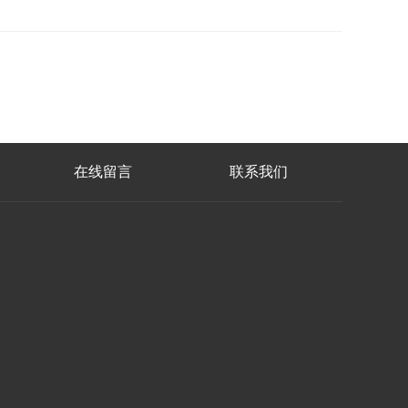
在线留言
联系我们