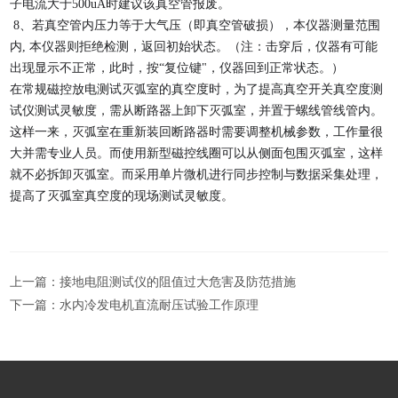
子电流大于500uA时建议该真空管报废。   
 8、若真空管内压力等于大气压（即真空管破损），本仪器测量范围
内, 本仪器则拒绝检测，返回初始状态。（注：击穿后，仪器有可能
出现显示不正常，此时，按“复位键"，仪器回到正常状态。）
在常规磁控放电测试灭弧室的真空度时，为了提高真空开关真空度测
试仪测试灵敏度，需从断路器上卸下灭弧室，并置于螺线管线管内。
这样一来，灭弧室在重新装回断路器时需要调整机械参数，工作量很
大并需专业人员。而使用新型磁控线圈可以从侧面包围灭弧室，这样
就不必拆卸灭弧室。而采用单片微机进行同步控制与数据采集处理，
提高了灭弧室真空度的现场测试灵敏度。
上一篇：
接地电阻测试仪的阻值过大危害及防范措施
下一篇：
水内冷发电机直流耐压试验工作原理