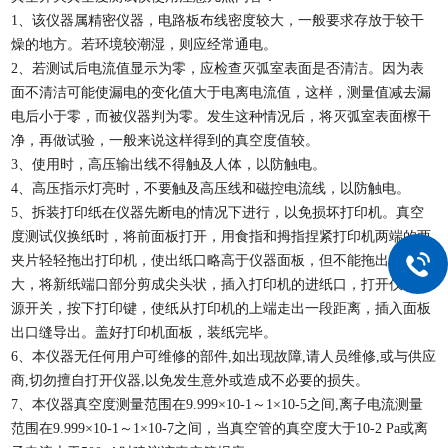
1、该仪器属精密仪器，电路板布线密度较大，一般要求存放于较干
燥的地方。若环境较潮湿，则应经常通电。    
2、若测试后电流值显示为零，应检查灭弧室表面是否清洁。因为表
面不清洁可能使漏电的变化值大于电离电流值，这样，测量值减去漏
电后小于零，而被仪器判为零。发生这种情况后，将灭弧室表面檫干
净，再做试验，一般来说这样得到的真空度值较。   
3、使用时，高压输出线不得触及人体，以防触电。  
4、高压指示灯亮时，不要触及高压线和磁控电流线，以防触电。   
5、拆装打印纸在仪器先断电的情况下进行，以免损坏打印机。真空
度测试仪换纸时，将前面板打开，用食指和拇指捏紧打印机两端的两
夹片轻轻拖出打印机，使出纸口略高于仪器面板，但不能拖出距离太
大，将新纸端口部分剪成尖头状，插入打印机的进纸口，打开仪器电
源开关，按下打印键，使纸从打印机的上端走出一段距离，插入面板
出口缝导出。盖好打印机面板，装纸完毕。    
6、本仪器无任何用户可维修的部件,如出现故障,请人员维修,或与供应
商,切勿擅自打开仪器,以免发生意外或造成不必要的损失。    
7、本仪器真空度测量范围在9.999×10-1～1×10-5之间,离子电流测量
范围在9.999×10-1～1×10-7之间，当真空管的真空度大于10-2 Pa或离